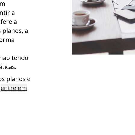
am
tir a
efere a
 planos, a
forma
não tendo
ticas.
os planos e
,
entre em