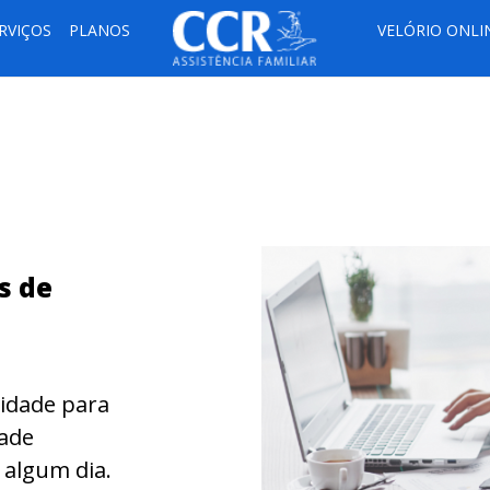
RVIÇOS
PLANOS
VELÓRIO ONLI
s de
idade para
dade
 algum dia.